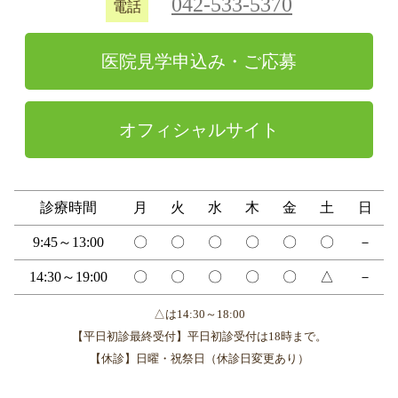
042-533-5370
電話
医院見学申込み・ご応募
オフィシャルサイト
診療時間
月
火
水
木
金
土
日
9:45～13:00
〇
〇
〇
〇
〇
〇
－
14:30～19:00
〇
〇
〇
〇
〇
△
－
△は14:30～18:00
【平日初診最終受付】平日初診受付は18時まで。
【休診】日曜・祝祭日（休診日変更あり）