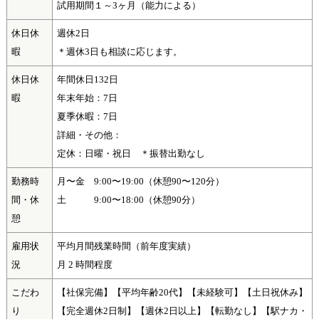
試用期間１～3ヶ月（能力による）
休日休
週休2日
暇
＊週休3日も相談に応じます。
休日休
年間休日132日
暇
年末年始：7日
夏季休暇：7日
詳細・その他：
定休：日曜・祝日 ＊振替出勤なし
勤務時
月〜金 9:00〜19:00（休憩90〜120分）
間・休
土 9:00〜18:00（休憩90分）
憩
雇用状
平均月間残業時間（前年度実績）
況
月 2 時間程度
こだわ
【社保完備】【平均年齢20代】【未経験可】【土日祝休み】
り
【完全週休2日制】【週休2日以上】【転勤なし】【駅ナカ・