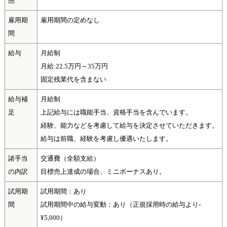
態
雇用期
雇用期間の定めなし
間
給与
月給制
月給:22.5万円～35万円
固定残業代を含まない
給与補
月給制
足
上記給与には職能手当、資格手当を含んでいます。
経験、能力などを考慮して給与を決定させていただきます。
給与は前職、経験を考慮し優遇いたします。
諸手当
交通費（全額支給）
の内訳
目標売上達成の場合、ミニボーナスあり。
試用期
試用期間：あり
間
試用期間中の給与変動：あり（正規採用時の給与より-
¥5,000）