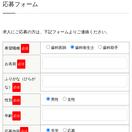
応募フォーム
求人にご応募の方は、下記フォームよりご連絡ください。
歯科医師
歯科衛生士
歯科助手
希望職種
必須
お名前
必須
ふりがな（ひらが
な）
必須
男性
女性
性別
必須
年齢
必須
見学
応募
応募内容
必須