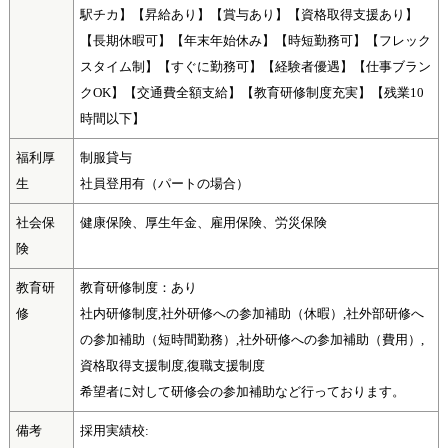
駅チカ】【昇給あり】【賞与あり】【資格取得支援あり】
【長期休暇可】【年末年始休み】【時短勤務可】【フレック
スタイム制】【すぐに勤務可】【経験者優遇】【仕事ブラン
クOK】【交通費全額支給】【教育研修制度充実】【残業10
時間以下】
福利厚
制服貸与
生
社員登用有（パートの場合）
社会保
健康保険、厚生年金、雇用保険、労災保険
険
教育研
教育研修制度：あり
修
社内研修制度,社外研修への参加補助（休暇）,社外部研修へ
の参加補助（短時間勤務）,社外研修への参加補助（費用）,
資格取得支援制度,復職支援制度
希望者に対して研修会の参加補助など行っております。
備考
採用実績校: